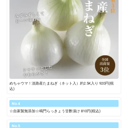
めちゃウマ！淡路産たまねぎ（ネット入）約2.5K入り
920円(税
込)
No.4
☆自家製無添加☆鳴門らっきょう甘酢漬け
810円(税込)
No.5