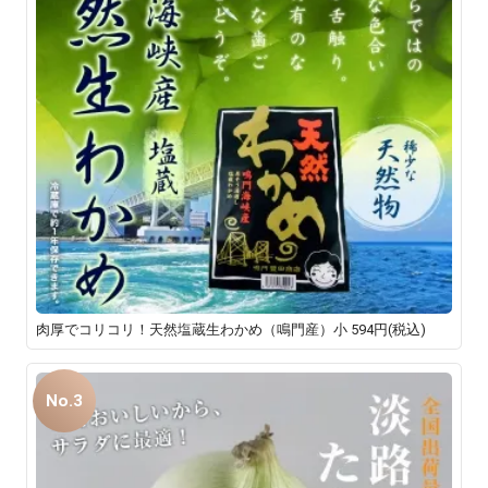
肉厚でコリコリ！天然塩蔵生わかめ（鳴門産）小
594円(税込)
No.3