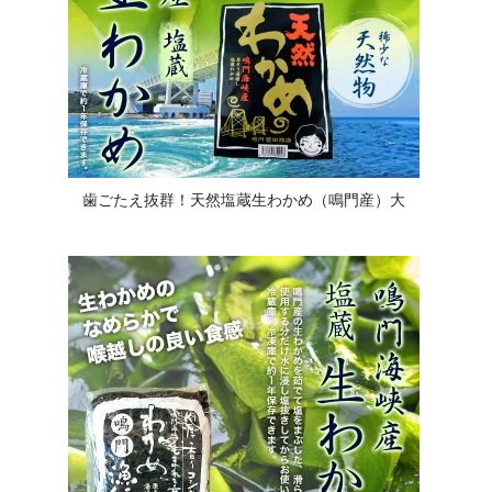
歯ごたえ抜群！天然塩蔵生わかめ（鳴門産）大