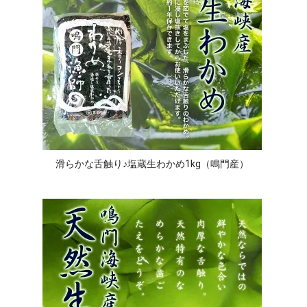
滑らかな舌触り♪塩蔵生わかめ1kg（鳴門産）