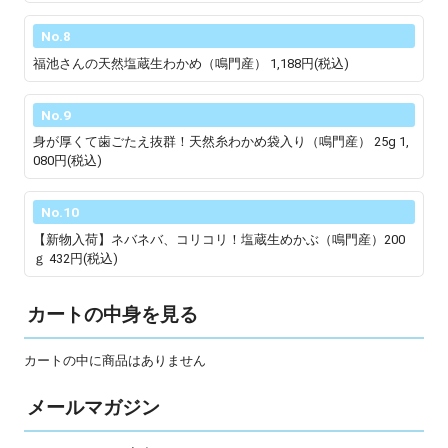
No.8
福池さんの天然塩蔵生わかめ（鳴門産）
1,188円(税込)
No.9
身が厚くて歯ごたえ抜群！天然糸わかめ袋入り（鳴門産） 25g
1,
080円(税込)
No.10
【新物入荷】ネバネバ、コリコリ！塩蔵生めかぶ（鳴門産）200
ｇ
432円(税込)
カートの中身を見る
カートの中に商品はありません
メールマガジン