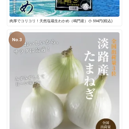
肉厚でコリコリ！天然塩蔵生わかめ（鳴門産）小
594円(税込)
No.3