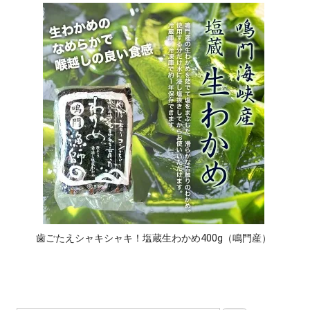
歯ごたえシャキシャキ！塩蔵生わかめ400g（鳴門産）