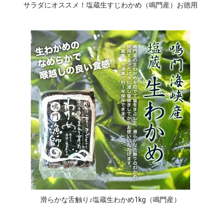
サラダにオススメ！塩蔵生すじわかめ（鳴門産）お徳用
滑らかな舌触り♪塩蔵生わかめ1kg（鳴門産）