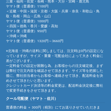
三重・福岡・佐賀・長崎・熊本・大分・宮崎・鹿児島
ヤマト便（普通便）1100円
＜近畿・中国＞滋賀・京都・大阪・兵庫・奈良・和歌山・鳥
取・島根・岡山・広島・山口
ヤマト便（普通便）1000円
＜四国＞徳島・香川・愛媛・高知
ヤマト便（普通便）950円
＜沖縄＞沖縄
ヤマト便（普通便）1320円～3660円
※北海道・沖縄の送料に関しましては、注文時は0円の設定にな
っていますが、サイズ・重量・宅配会社によって大きく料金に
差がございます。
一定料金での設定が困難な為、お客様からの注文確定後、まず
は弊社で注文内容を確認させて頂きます。サイズ等を把握した
後に、弊社担当者からお客様へ連絡させて頂き、配送料金を決
めさせて頂きたいと思います。
クレジットカード決済等の料金変更は、配送料金決定後に弊社
で変更手続きをさせて頂きます。
クール宅配便（ヤマト・佐川）
普通便の料金 ＋ 300円（税別）にてお送りさせていただきま