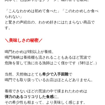
「こんなわかめは初めて食べた」「このわかめしか食べ
られない」
と驚きの声続出の、わかめ好きにはたまらない商品で
す。
＼美味しさの秘密／
鳴門わかめは9割以上が養殖。
鳴門海峡は養殖棚も流されることもあるほど荒波で
危険を冒して漁に出る漁師はごく僅かです（5軒ほど...）
当然、天然物はとても
希少で入手困難
で
鳴門でも取り扱っているお店はほとんどありません。
養殖できないほどの荒波の中で揉まれたわかめは
弾力のあるコリコリした食感
に。
その希少性も相まって、より美味しく感じます。