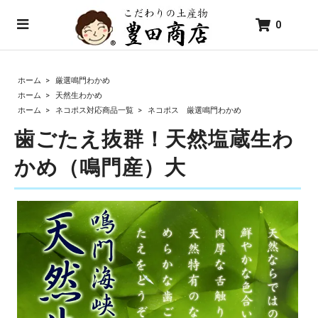
0
ホーム
>
厳選鳴門わかめ
ホーム
>
天然生わかめ
ホーム
>
ネコポス対応商品一覧
>
ネコポス 厳選鳴門わかめ
歯ごたえ抜群！天然塩蔵生わ
かめ（鳴門産）大