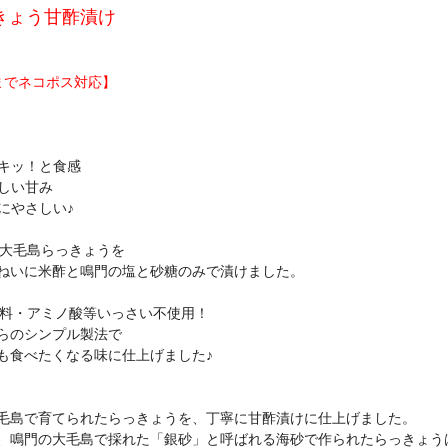
きょう甘酢漬け
までネコポス対応】
ャキッ！と食感
さしい甘み
体にやさしい♪
鳴門大毛島らっきょうを
いに米酢と鳴門の塩と砂糖のみで漬けました。
保存料・アミノ酸等いっさい不使用！
らのシンプル製法で
も食べたくなる味に仕上げました♪
毛島で育てられたらっきょうを、丁寧に甘酢漬けに仕上げました。
、鳴門の大毛島で採れた「銀砂」と呼ばれる海砂で作られたらっきょう