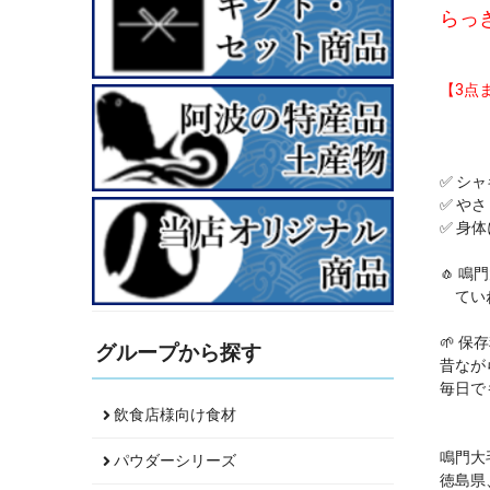
らっ
【3点
✅ シ
✅ や
✅ 身
🧄 
ていね
🌱 
グループから探す
昔なが
毎日で
飲食店様向け食材
鳴門大
パウダーシリーズ
徳島県