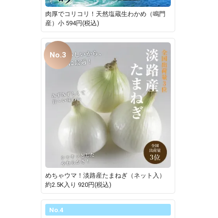
肉厚でコリコリ！天然塩蔵生わかめ（鳴門
産）小
594円(税込)
No.3
めちゃウマ！淡路産たまねぎ（ネット入）
約2.5K入り
920円(税込)
No.4