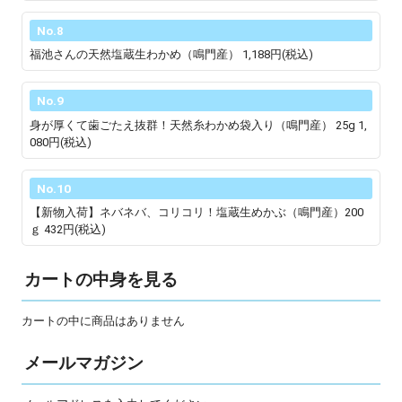
No.8
福池さんの天然塩蔵生わかめ（鳴門産）
1,188円(税込)
No.9
身が厚くて歯ごたえ抜群！天然糸わかめ袋入り（鳴門産） 25g
1,
080円(税込)
No.10
【新物入荷】ネバネバ、コリコリ！塩蔵生めかぶ（鳴門産）200
ｇ
432円(税込)
カートの中身を見る
カートの中に商品はありません
メールマガジン