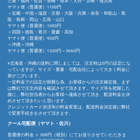
三重・福岡・佐賀・長崎・熊本・大分・宮崎・鹿児島
ヤマト便（普通便）1100円
＜近畿・中国＞滋賀・京都・大阪・兵庫・奈良・和歌山・鳥
取・島根・岡山・広島・山口
ヤマト便（普通便）1000円
＜四国＞徳島・香川・愛媛・高知
ヤマト便（普通便）950円
＜沖縄＞沖縄
ヤマト便（普通便）1320円～3660円
※北海道・沖縄の送料に関しましては、注文時は0円の設定にな
っていますが、サイズ・重量・宅配会社によって大きく料金に
差がございます。
一定料金での設定が困難な為、お客様からの注文確定後、まず
は弊社で注文内容を確認させて頂きます。サイズ等を把握した
後に、弊社担当者からお客様へ連絡させて頂き、配送料金を決
めさせて頂きたいと思います。
クレジットカード決済等の料金変更は、配送料金決定後に弊社
で変更手続きをさせて頂きます。
クール宅配便（ヤマト・佐川）
普通便の料金 ＋ 300円（税別）にてお送りさせていただきま