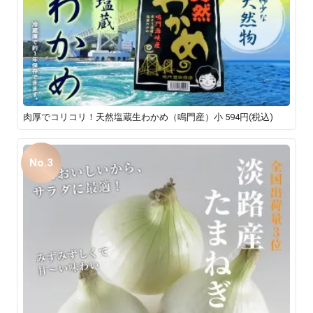
肉厚でコリコリ！天然塩蔵生わかめ（鳴門産）小
594円(税込)
No.3