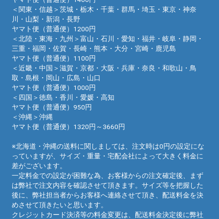
＜関東・信越＞茨城・栃木・千葉・群馬・埼玉・東京・神奈
川・山梨・新潟・長野
ヤマト便（普通便）1200円
＜北陸・東海・九州＞富山・石川・愛知・福井・岐阜・静岡・
三重・福岡・佐賀・長崎・熊本・大分・宮崎・鹿児島
ヤマト便（普通便）1100円
＜近畿・中国＞滋賀・京都・大阪・兵庫・奈良・和歌山・鳥
取・島根・岡山・広島・山口
ヤマト便（普通便）1000円
＜四国＞徳島・香川・愛媛・高知
ヤマト便（普通便）950円
＜沖縄＞沖縄
ヤマト便（普通便）1320円～3660円
※北海道・沖縄の送料に関しましては、注文時は0円の設定にな
っていますが、サイズ・重量・宅配会社によって大きく料金に
差がございます。
一定料金での設定が困難な為、お客様からの注文確定後、まず
は弊社で注文内容を確認させて頂きます。サイズ等を把握した
後に、弊社担当者からお客様へ連絡させて頂き、配送料金を決
めさせて頂きたいと思います。
クレジットカード決済等の料金変更は、配送料金決定後に弊社