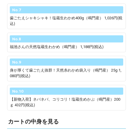
No.7
歯ごたえシャキシャキ！塩蔵生わかめ400g（鳴門産）
1,026円(税
込)
No.8
福池さんの天然塩蔵生わかめ（鳴門産）
1,188円(税込)
No.9
身が厚くて歯ごたえ抜群！天然糸わかめ袋入り（鳴門産） 25g
1,
080円(税込)
No.10
【新物入荷】ネバネバ、コリコリ！塩蔵生めかぶ（鳴門産）200
ｇ
432円(税込)
カートの中身を見る