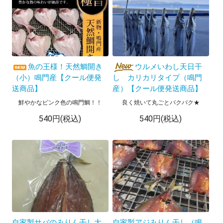
魚の王様！天然鯛開き
ウルメいわし天日干
（小）鳴門産【クール便発
し カリカリタイプ（鳴門
送商品】
産）【クール便発送商品】
鮮やかなピンク色の鳴門鯛！！
良く焼いて丸ごとパクパク★
540円(税込)
540円(税込)
自家製サバのみりん干し大
自家製アジみりん干し（鳴