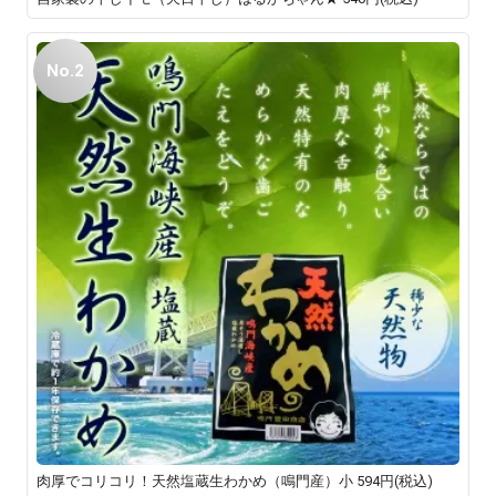
No.2
肉厚でコリコリ！天然塩蔵生わかめ（鳴門産）小
594円(税込)