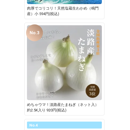
肉厚でコリコリ！天然塩蔵生わかめ（鳴門
産）小
594円(税込)
No.3
めちゃウマ！淡路産たまねぎ（ネット入）
約2.5K入り
920円(税込)
No.4