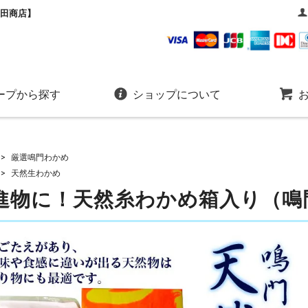
田商店】
ープから探す
ショップについて
>
厳選鳴門わかめ
>
天然生わかめ
進物に！天然糸わかめ箱入り（鳴門