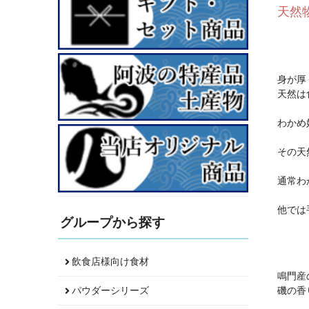
天然
身が厚
天然は
わかめ
その天
通常わ
他では
グループから探す
飲食店様向け食材
鳴門産
磯の香
パウダーシリーズ