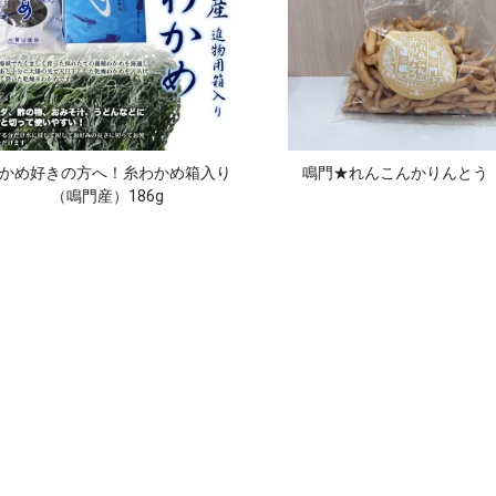
かめ好きの方へ！糸わかめ箱入り
鳴門★れんこんかりんとう 
（鳴門産）186g