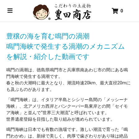
0
豊穣の海を育む鳴門の渦潮
鳴門海峡で発生する渦潮のメカニズム
を解説・紹介した動画です
鳴門の渦潮は、徳島県鳴門市と兵庫県南あわじ市の間にある鳴
門海峡で発生する渦潮です。
春と秋の大潮時に最大となり、潮流時速20km、最大直径20mに
も及ぶものがあります。
「鳴門海峡」は、イタリア半島とシシリー島間の「メッシーナ
海峡」、北アメリカ西岸とバンクーバー島東岸との間「セイモ
ア海峡」と並んで“世界三大潮流”と呼ばれています。
世界遺産登録を目指した取り組みが進められています。
鳴門海峡は日本でも有数の漁場です。激しい潮流で育った『鳴
門わかめ』は、新緑で美しく、肉厚で歯ざわりがあり味は絶品