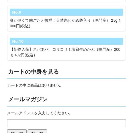
No.9
身が厚くて歯ごたえ抜群！天然糸わかめ袋入り（鳴門産） 25g
1,
080円(税込)
No.10
【新物入荷】ネバネバ、コリコリ！塩蔵生めかぶ（鳴門産）200
ｇ
432円(税込)
カートの中身を見る
カートの中に商品はありません
メールマガジン
メールアドレスを入力してください。