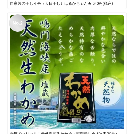
自家製の干しイモ（天日干し）はるかちゃん★
540円(税込)
No.2
肉厚でコリコリ！天然塩蔵生わかめ（鳴門産）小
594円(税込)