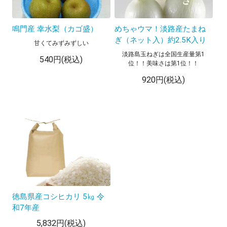
鳴門産 幸水梨（カゴ盛）
めちゃウマ！淡路産たまね
ぎ（ネット入）約2.5K入り
甘くてみずみずしい
淡路島玉ねぎは全国生産量第1
540円(税込)
位！！美味さは第1位！！
920円(税込)
徳島県産コシヒカリ 5㎏ 令
和7年産
5,832円(税込)