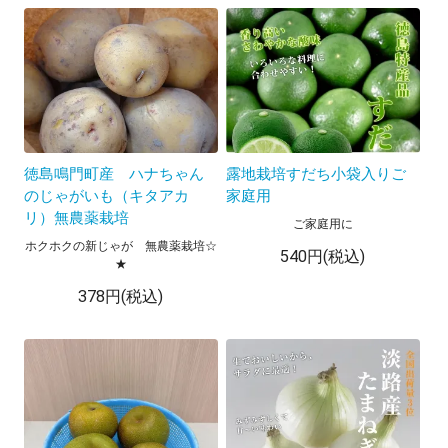
徳島鳴門町産 ハナちゃん
露地栽培すだち小袋入りご
のじゃがいも（キタアカ
家庭用
リ）無農薬栽培
ご家庭用に
ホクホクの新じゃが 無農薬栽培☆
540円(税込)
★
378円(税込)